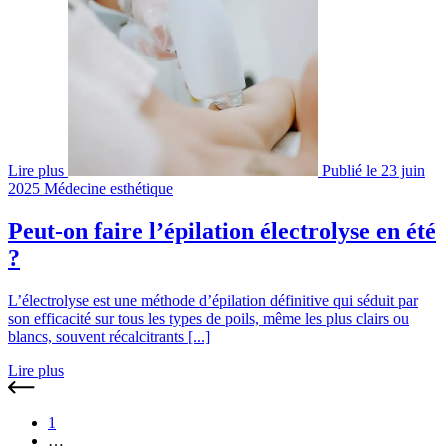
Lire plus
Publié le 23 juin
2025
Médecine esthétique
Peut-on faire l’épilation électrolyse en été
?
L’électrolyse est une méthode d’épilation définitive qui séduit par
son efficacité sur tous les types de poils, même les plus clairs ou
blancs, souvent récalcitrants [...]
Lire plus
1
…