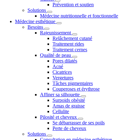
Prévention et soutien
Solutions
Médecine nutritionnelle et fonctionnelle
Médecine esthétique
Besoins
Rajeunissement
Relâchement cutané
Traitement rides
Traitement cernes
Qualité de peau
Pores dilatés
Acné
Cicatrices
Vergetures
Tâches pigmentaires
Couperoses et érythrose
Affiner sa silhouette
Surpoids obésité
Amas de graisse
Cellulite
Pilosité et cheveux
Se débarrasser de ses poils
Perte de cheveux
Solutions
Consultation en médecine esthétique