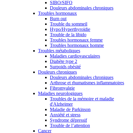
SIBO/SIFO
Douleurs abdominales chroniques
Troubles hormonaux
Burn out
Trouble du sommeil
Hypo/Hyperthyroïdie
Trouble de la libido
Troubles hormonaux femme
Troubles hormonaux homme
Troubles métaboliques
Maladies cardiovasculaires
Diabète type 2
Surpoids obésité
Douleurs chroniques
Douleurs abdominales chroniques
Arthrose et rhumatismes inflammatoires
Fibromyalgie
Maladies neurologiques
Troubles de la mémoire et maladie
d'Alzheimer
Maladie de Parkinson
Anxiété et stress
Syndrome dépressif
Trouble de l’attention
Cancer