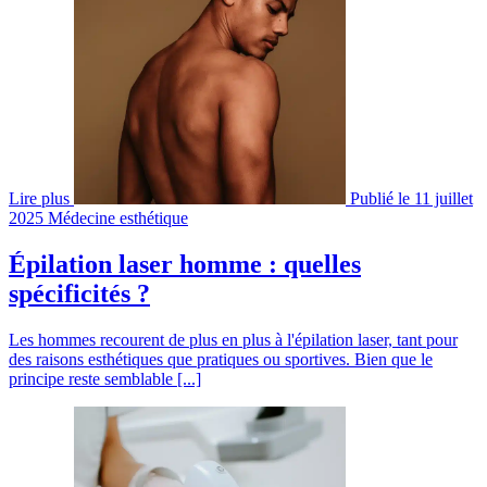
Lire plus
Publié le 11 juillet
2025
Médecine esthétique
Épilation laser homme : quelles
spécificités ?
Les hommes recourent de plus en plus à l'épilation laser, tant pour
des raisons esthétiques que pratiques ou sportives. Bien que le
principe reste semblable [...]