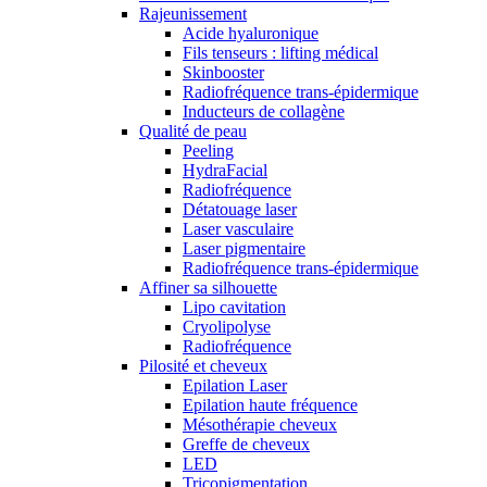
Rajeunissement
Acide hyaluronique
Fils tenseurs : lifting médical
Skinbooster
Radiofréquence trans-épidermique
Inducteurs de collagène
Qualité de peau
Peeling
HydraFacial
Radiofréquence
Détatouage laser
Laser vasculaire
Laser pigmentaire
Radiofréquence trans-épidermique
Affiner sa silhouette
Lipo cavitation
Cryolipolyse
Radiofréquence
Pilosité et cheveux
Epilation Laser
Epilation haute fréquence
Mésothérapie cheveux
Greffe de cheveux
LED
Tricopigmentation