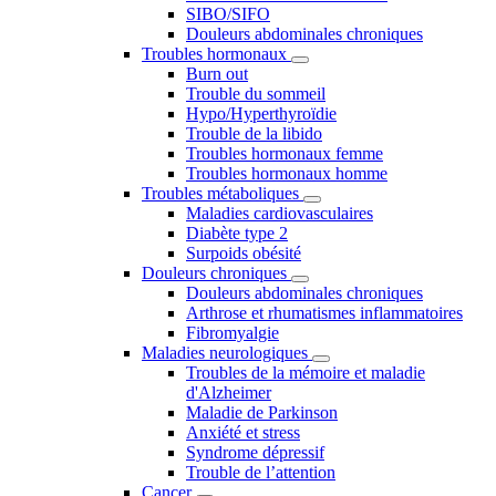
SIBO/SIFO
Douleurs abdominales chroniques
Troubles hormonaux
Burn out
Trouble du sommeil
Hypo/Hyperthyroïdie
Trouble de la libido
Troubles hormonaux femme
Troubles hormonaux homme
Troubles métaboliques
Maladies cardiovasculaires
Diabète type 2
Surpoids obésité
Douleurs chroniques
Douleurs abdominales chroniques
Arthrose et rhumatismes inflammatoires
Fibromyalgie
Maladies neurologiques
Troubles de la mémoire et maladie
d'Alzheimer
Maladie de Parkinson
Anxiété et stress
Syndrome dépressif
Trouble de l’attention
Cancer