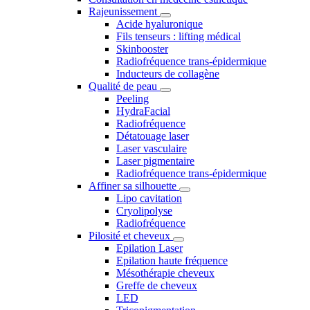
Rajeunissement
Acide hyaluronique
Fils tenseurs : lifting médical
Skinbooster
Radiofréquence trans-épidermique
Inducteurs de collagène
Qualité de peau
Peeling
HydraFacial
Radiofréquence
Détatouage laser
Laser vasculaire
Laser pigmentaire
Radiofréquence trans-épidermique
Affiner sa silhouette
Lipo cavitation
Cryolipolyse
Radiofréquence
Pilosité et cheveux
Epilation Laser
Epilation haute fréquence
Mésothérapie cheveux
Greffe de cheveux
LED