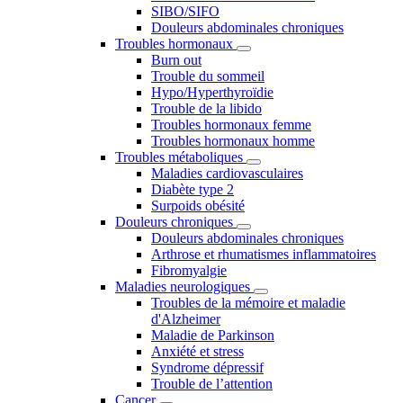
SIBO/SIFO
Douleurs abdominales chroniques
Troubles hormonaux
Burn out
Trouble du sommeil
Hypo/Hyperthyroïdie
Trouble de la libido
Troubles hormonaux femme
Troubles hormonaux homme
Troubles métaboliques
Maladies cardiovasculaires
Diabète type 2
Surpoids obésité
Douleurs chroniques
Douleurs abdominales chroniques
Arthrose et rhumatismes inflammatoires
Fibromyalgie
Maladies neurologiques
Troubles de la mémoire et maladie
d'Alzheimer
Maladie de Parkinson
Anxiété et stress
Syndrome dépressif
Trouble de l’attention
Cancer