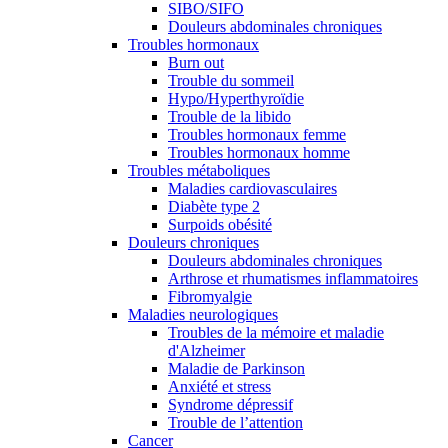
SIBO/SIFO
Douleurs abdominales chroniques
Troubles hormonaux
Burn out
Trouble du sommeil
Hypo/Hyperthyroïdie
Trouble de la libido
Troubles hormonaux femme
Troubles hormonaux homme
Troubles métaboliques
Maladies cardiovasculaires
Diabète type 2
Surpoids obésité
Douleurs chroniques
Douleurs abdominales chroniques
Arthrose et rhumatismes inflammatoires
Fibromyalgie
Maladies neurologiques
Troubles de la mémoire et maladie
d'Alzheimer
Maladie de Parkinson
Anxiété et stress
Syndrome dépressif
Trouble de l’attention
Cancer