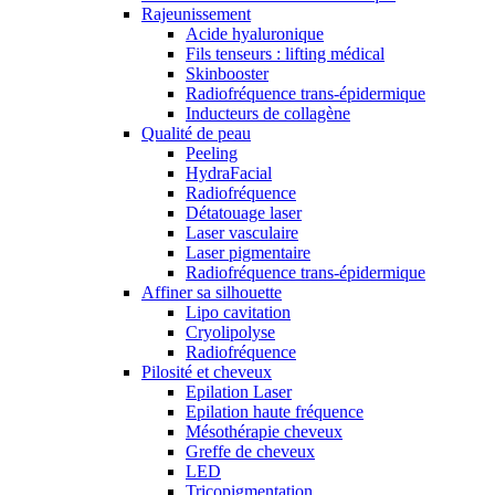
Rajeunissement
Acide hyaluronique
Fils tenseurs : lifting médical
Skinbooster
Radiofréquence trans-épidermique
Inducteurs de collagène
Qualité de peau
Peeling
HydraFacial
Radiofréquence
Détatouage laser
Laser vasculaire
Laser pigmentaire
Radiofréquence trans-épidermique
Affiner sa silhouette
Lipo cavitation
Cryolipolyse
Radiofréquence
Pilosité et cheveux
Epilation Laser
Epilation haute fréquence
Mésothérapie cheveux
Greffe de cheveux
LED
Tricopigmentation