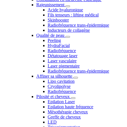
Rajeunissement
Acide hyaluronique
Fils tenseurs : lifting médical
Skinbooster
Radiofréquence trans-épidermique
Inducteurs de collagène
Qualité de peau
Peeling
HydraFacial
Radiofréquence
Détatouage laser
Laser vasculaire
Laser pigmentaire
Radiofréquence trans-épidermique
Affiner sa silhouette
Lipo cavitation
Cryolipolyse
Radiofréquence
Pilosité et cheveux
Epilation Laser
Epilation haute fréquence
Mésothérapie cheveux
Greffe de cheveux
LED