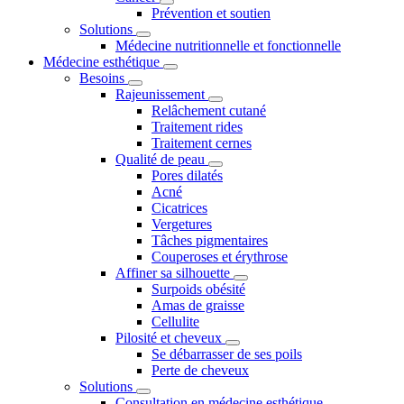
Prévention et soutien
Solutions
Médecine nutritionnelle et fonctionnelle
Médecine esthétique
Besoins
Rajeunissement
Relâchement cutané
Traitement rides
Traitement cernes
Qualité de peau
Pores dilatés
Acné
Cicatrices
Vergetures
Tâches pigmentaires
Couperoses et érythrose
Affiner sa silhouette
Surpoids obésité
Amas de graisse
Cellulite
Pilosité et cheveux
Se débarrasser de ses poils
Perte de cheveux
Solutions
Consultation en médecine esthétique