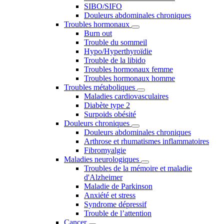
SIBO/SIFO
Douleurs abdominales chroniques
Troubles hormonaux
Burn out
Trouble du sommeil
Hypo/Hyperthyroïdie
Trouble de la libido
Troubles hormonaux femme
Troubles hormonaux homme
Troubles métaboliques
Maladies cardiovasculaires
Diabète type 2
Surpoids obésité
Douleurs chroniques
Douleurs abdominales chroniques
Arthrose et rhumatismes inflammatoires
Fibromyalgie
Maladies neurologiques
Troubles de la mémoire et maladie
d'Alzheimer
Maladie de Parkinson
Anxiété et stress
Syndrome dépressif
Trouble de l’attention
Cancer