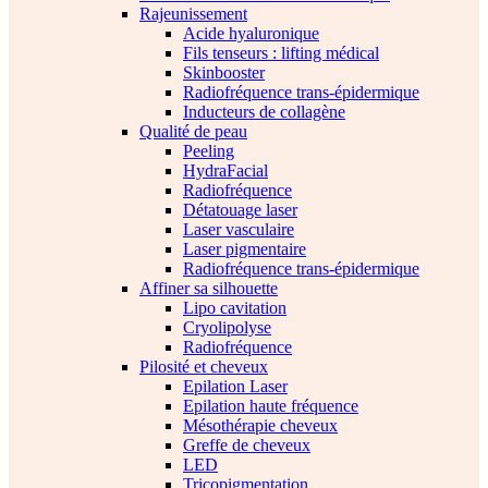
Rajeunissement
Acide hyaluronique
Fils tenseurs : lifting médical
Skinbooster
Radiofréquence trans-épidermique
Inducteurs de collagène
Qualité de peau
Peeling
HydraFacial
Radiofréquence
Détatouage laser
Laser vasculaire
Laser pigmentaire
Radiofréquence trans-épidermique
Affiner sa silhouette
Lipo cavitation
Cryolipolyse
Radiofréquence
Pilosité et cheveux
Epilation Laser
Epilation haute fréquence
Mésothérapie cheveux
Greffe de cheveux
LED
Tricopigmentation