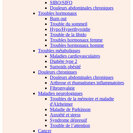
SIBO/SIFO
Douleurs abdominales chroniques
Troubles hormonaux
Burn out
Trouble du sommeil
Hypo/Hyperthyroïdie
Trouble de la libido
Troubles hormonaux femme
Troubles hormonaux homme
Troubles métaboliques
Maladies cardiovasculaires
Diabète type 2
Surpoids obésité
Douleurs chroniques
Douleurs abdominales chroniques
Arthrose et rhumatismes inflammatoires
Fibromyalgie
Maladies neurologiques
Troubles de la mémoire et maladie
d'Alzheimer
Maladie de Parkinson
Anxiété et stress
Syndrome dépressif
Trouble de l’attention
Cancer