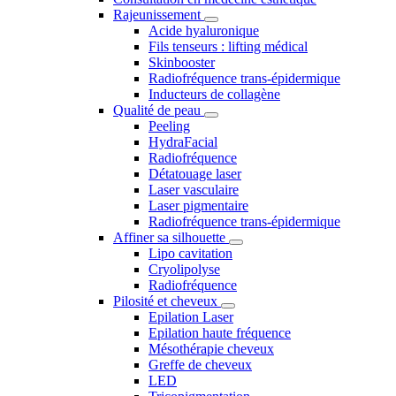
Rajeunissement
Acide hyaluronique
Fils tenseurs : lifting médical
Skinbooster
Radiofréquence trans-épidermique
Inducteurs de collagène
Qualité de peau
Peeling
HydraFacial
Radiofréquence
Détatouage laser
Laser vasculaire
Laser pigmentaire
Radiofréquence trans-épidermique
Affiner sa silhouette
Lipo cavitation
Cryolipolyse
Radiofréquence
Pilosité et cheveux
Epilation Laser
Epilation haute fréquence
Mésothérapie cheveux
Greffe de cheveux
LED