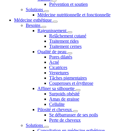
Prévention et soutien
Solutions
Médecine nutritionnelle et fonctionnelle
Médecine esthétique
Besoins
Rajeunissement
Relâchement cutané
Traitement rides
Traitement cernes
Qualité de peau
Pores dilatés
Acné
Cicatrices
Vergetures
Tâches pigmentaires
Couperoses et érythrose
Affiner sa silhouette
Surpoids obésité
Amas de graisse
Cellulite
Pilosité et cheveux
Se débarrasser de ses poils
Perte de cheveux
Solutions
Consultation en médecine esthétique