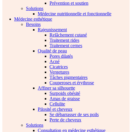
Prévention et soutien
Solutions
Médecine nutritionnelle et fonctionnelle
Médecine esthétique
Besoins
Rajeunissement
Relâchement cutané
Traitement rides
Traitement cernes
Qualité de peau
Pores dilatés
Acné
Cicatrices
Vergetures
Tâches pigmentaires
Couperoses et érythrose
Affiner sa silhouette
Surpoids obésité
Amas de graisse
Cellulite
Pilosité et cheveux
Se débarrasser de ses poils
Perte de cheveux
Solutions
Consultation en médecine esthétique