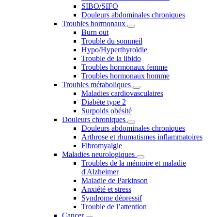
SIBO/SIFO
Douleurs abdominales chroniques
Troubles hormonaux
Burn out
Trouble du sommeil
Hypo/Hyperthyroïdie
Trouble de la libido
Troubles hormonaux femme
Troubles hormonaux homme
Troubles métaboliques
Maladies cardiovasculaires
Diabète type 2
Surpoids obésité
Douleurs chroniques
Douleurs abdominales chroniques
Arthrose et rhumatismes inflammatoires
Fibromyalgie
Maladies neurologiques
Troubles de la mémoire et maladie
d'Alzheimer
Maladie de Parkinson
Anxiété et stress
Syndrome dépressif
Trouble de l’attention
Cancer