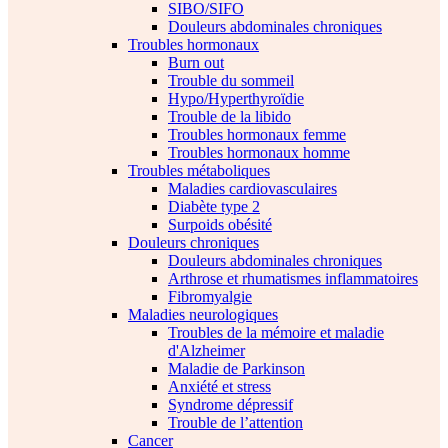
SIBO/SIFO
Douleurs abdominales chroniques
Troubles hormonaux
Burn out
Trouble du sommeil
Hypo/Hyperthyroïdie
Trouble de la libido
Troubles hormonaux femme
Troubles hormonaux homme
Troubles métaboliques
Maladies cardiovasculaires
Diabète type 2
Surpoids obésité
Douleurs chroniques
Douleurs abdominales chroniques
Arthrose et rhumatismes inflammatoires
Fibromyalgie
Maladies neurologiques
Troubles de la mémoire et maladie
d'Alzheimer
Maladie de Parkinson
Anxiété et stress
Syndrome dépressif
Trouble de l’attention
Cancer