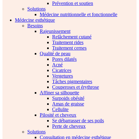
Prévention et soutien
Solutions
Médecine nutritionnelle et fonctionnelle
Médecine esthétique
Besoins
Rajeunissement
Relâchement cutané
Traitement rides
Traitement cernes
Qualité de peau
Pores dilatés
Acné
Cicatrices
Vergetures
Tâches pigmentaires
Couperoses et érythrose
Affiner sa silhouette
Surpoids obésité
Amas de graisse
Cellulite
Pilosité et cheveux
Se débarrasser de ses poils
Perte de cheveux
Solutions
Consultation en médecine esthétique