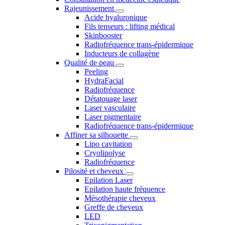
Rajeunissement
Acide hyaluronique
Fils tenseurs : lifting médical
Skinbooster
Radiofréquence trans-épidermique
Inducteurs de collagène
Qualité de peau
Peeling
HydraFacial
Radiofréquence
Détatouage laser
Laser vasculaire
Laser pigmentaire
Radiofréquence trans-épidermique
Affiner sa silhouette
Lipo cavitation
Cryolipolyse
Radiofréquence
Pilosité et cheveux
Epilation Laser
Epilation haute fréquence
Mésothérapie cheveux
Greffe de cheveux
LED