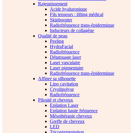
Rajeunissement
Acide hyaluronique
Fils tenseurs : lifting médical
Skinbooster
Radiofréquence trans-épidermique
Inducteurs de collagène
Qualité de peau
Peeling
HydraFacial
Radiofréquence
Détatouage laser
Laser vasculaire
Laser pigmentaire
Radiofréquence trans-épidermique
Affiner sa silhouette
Lipo cavitation
Cryolipolyse
Radiofréquence
Pilosité et cheveux
Epilation Laser
Epilation haute fréquence
Mésothérapie cheveux
Greffe de cheveux
LED
Tricopigmentation