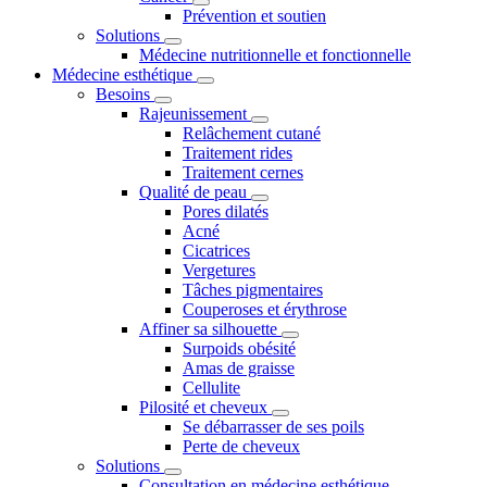
Prévention et soutien
Solutions
Médecine nutritionnelle et fonctionnelle
Médecine esthétique
Besoins
Rajeunissement
Relâchement cutané
Traitement rides
Traitement cernes
Qualité de peau
Pores dilatés
Acné
Cicatrices
Vergetures
Tâches pigmentaires
Couperoses et érythrose
Affiner sa silhouette
Surpoids obésité
Amas de graisse
Cellulite
Pilosité et cheveux
Se débarrasser de ses poils
Perte de cheveux
Solutions
Consultation en médecine esthétique