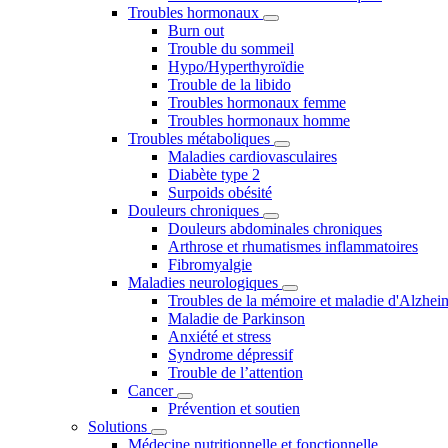
Troubles hormonaux
Burn out
Trouble du sommeil
Hypo/Hyperthyroïdie
Trouble de la libido
Troubles hormonaux femme
Troubles hormonaux homme
Troubles métaboliques
Maladies cardiovasculaires
Diabète type 2
Surpoids obésité
Douleurs chroniques
Douleurs abdominales chroniques
Arthrose et rhumatismes inflammatoires
Fibromyalgie
Maladies neurologiques
Troubles de la mémoire et maladie d'Alzhei
Maladie de Parkinson
Anxiété et stress
Syndrome dépressif
Trouble de l’attention
Cancer
Prévention et soutien
Solutions
Médecine nutritionnelle et fonctionnelle