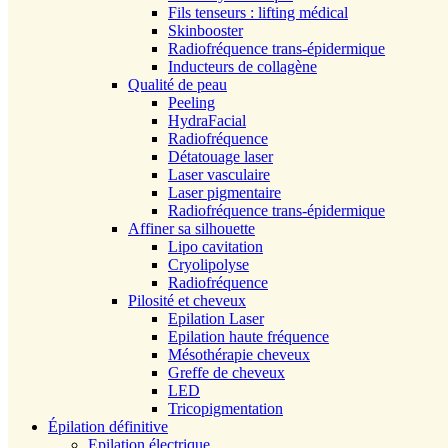
Fils tenseurs : lifting médical
Skinbooster
Radiofréquence trans-épidermique
Inducteurs de collagène
Qualité de peau
Peeling
HydraFacial
Radiofréquence
Détatouage laser
Laser vasculaire
Laser pigmentaire
Radiofréquence trans-épidermique
Affiner sa silhouette
Lipo cavitation
Cryolipolyse
Radiofréquence
Pilosité et cheveux
Epilation Laser
Epilation haute fréquence
Mésothérapie cheveux
Greffe de cheveux
LED
Tricopigmentation
Épilation définitive
Epilation électrique