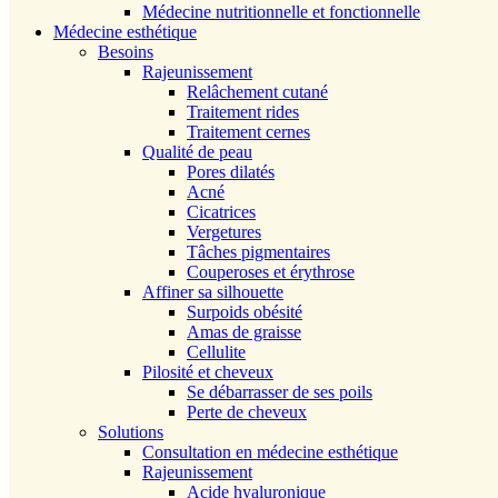
Médecine nutritionnelle et fonctionnelle
Médecine esthétique
Besoins
Rajeunissement
Relâchement cutané
Traitement rides
Traitement cernes
Qualité de peau
Pores dilatés
Acné
Cicatrices
Vergetures
Tâches pigmentaires
Couperoses et érythrose
Affiner sa silhouette
Surpoids obésité
Amas de graisse
Cellulite
Pilosité et cheveux
Se débarrasser de ses poils
Perte de cheveux
Solutions
Consultation en médecine esthétique
Rajeunissement
Acide hyaluronique