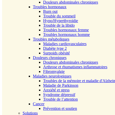
Douleurs abdominales chroniques
Troubles hormonaux
Burn out
Trouble du sommeil
Hypo/Hyperthyroïdie
Trouble de la libido
Troubles hormonaux femme
Troubles hormonaux homme
Troubles métaboliques
Maladies cardiovasculaires
Diabète type 2
Surpoids obésité
Douleurs chroniques
Douleurs abdominales chroniques
Arthrose et rhumatismes inflammatoires
Fibromyalgie
Maladies neurologiques
Troubles de la mémoire et maladie d'Alzhei
Maladie de Parkinson
Anxiété et stress
Syndrome dépressif
Trouble de l’attention
Cancer
Prévention et soutien
Solutions