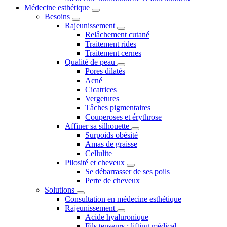
Médecine esthétique
Besoins
Rajeunissement
Relâchement cutané
Traitement rides
Traitement cernes
Qualité de peau
Pores dilatés
Acné
Cicatrices
Vergetures
Tâches pigmentaires
Couperoses et érythrose
Affiner sa silhouette
Surpoids obésité
Amas de graisse
Cellulite
Pilosité et cheveux
Se débarrasser de ses poils
Perte de cheveux
Solutions
Consultation en médecine esthétique
Rajeunissement
Acide hyaluronique
Fils tenseurs : lifting médical