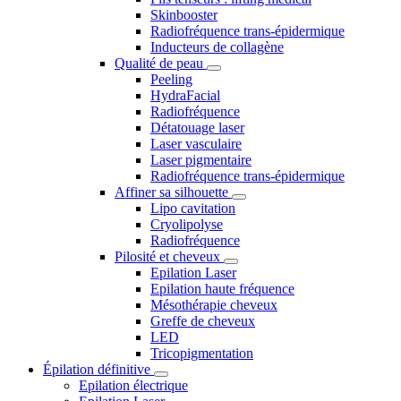
Skinbooster
Radiofréquence trans-épidermique
Inducteurs de collagène
Qualité de peau
Peeling
HydraFacial
Radiofréquence
Détatouage laser
Laser vasculaire
Laser pigmentaire
Radiofréquence trans-épidermique
Affiner sa silhouette
Lipo cavitation
Cryolipolyse
Radiofréquence
Pilosité et cheveux
Epilation Laser
Epilation haute fréquence
Mésothérapie cheveux
Greffe de cheveux
LED
Tricopigmentation
Épilation définitive
Epilation électrique