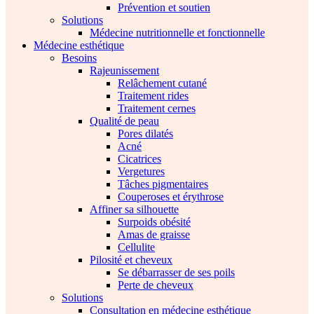
Prévention et soutien
Solutions
Médecine nutritionnelle et fonctionnelle
Médecine esthétique
Besoins
Rajeunissement
Relâchement cutané
Traitement rides
Traitement cernes
Qualité de peau
Pores dilatés
Acné
Cicatrices
Vergetures
Tâches pigmentaires
Couperoses et érythrose
Affiner sa silhouette
Surpoids obésité
Amas de graisse
Cellulite
Pilosité et cheveux
Se débarrasser de ses poils
Perte de cheveux
Solutions
Consultation en médecine esthétique