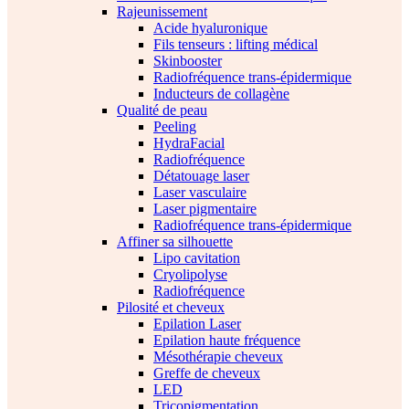
Rajeunissement
Acide hyaluronique
Fils tenseurs : lifting médical
Skinbooster
Radiofréquence trans-épidermique
Inducteurs de collagène
Qualité de peau
Peeling
HydraFacial
Radiofréquence
Détatouage laser
Laser vasculaire
Laser pigmentaire
Radiofréquence trans-épidermique
Affiner sa silhouette
Lipo cavitation
Cryolipolyse
Radiofréquence
Pilosité et cheveux
Epilation Laser
Epilation haute fréquence
Mésothérapie cheveux
Greffe de cheveux
LED
Tricopigmentation