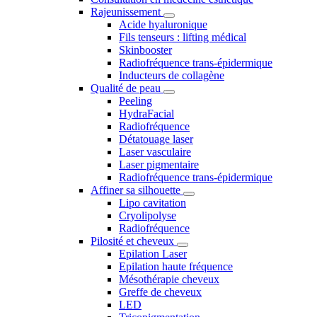
Rajeunissement
Acide hyaluronique
Fils tenseurs : lifting médical
Skinbooster
Radiofréquence trans-épidermique
Inducteurs de collagène
Qualité de peau
Peeling
HydraFacial
Radiofréquence
Détatouage laser
Laser vasculaire
Laser pigmentaire
Radiofréquence trans-épidermique
Affiner sa silhouette
Lipo cavitation
Cryolipolyse
Radiofréquence
Pilosité et cheveux
Epilation Laser
Epilation haute fréquence
Mésothérapie cheveux
Greffe de cheveux
LED