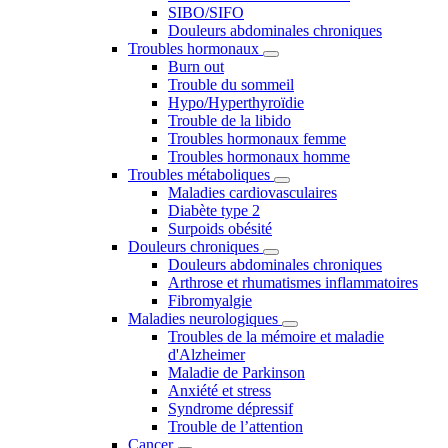
SIBO/SIFO
Douleurs abdominales chroniques
Troubles hormonaux
Burn out
Trouble du sommeil
Hypo/Hyperthyroïdie
Trouble de la libido
Troubles hormonaux femme
Troubles hormonaux homme
Troubles métaboliques
Maladies cardiovasculaires
Diabète type 2
Surpoids obésité
Douleurs chroniques
Douleurs abdominales chroniques
Arthrose et rhumatismes inflammatoires
Fibromyalgie
Maladies neurologiques
Troubles de la mémoire et maladie
d'Alzheimer
Maladie de Parkinson
Anxiété et stress
Syndrome dépressif
Trouble de l’attention
Cancer