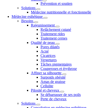
Prévention et soutien
Solutions
Médecine nutritionnelle et fonctionnelle
Médecine esthétique
Besoins
Rajeunissement
Relâchement cutané
Traitement rides
Traitement cernes
Qualité de peau
Pores dilatés
Acné
Cicatrices
Vergetures
Tâches pigmentaires
Couperoses et érythrose
Affiner sa silhouette
Surpoids obésité
Amas de graisse
Cellulite
Pilosité et cheveux
Se débarrasser de ses poils
Perte de cheveux
Solutions
Consultation en médecine esthétique