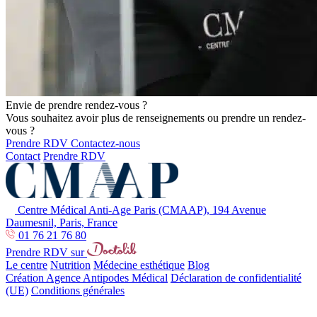
Envie de prendre rendez-vous ?
Vous souhaitez avoir plus de renseignements ou prendre un rendez-
vous ?
Prendre RDV
Contactez-nous
Contact
Prendre RDV
Centre Médical Anti-Age Paris (CMAAP), 194 Avenue
Daumesnil, Paris, France
01 76 21 76 80
Prendre RDV sur
Le centre
Nutrition
Médecine esthétique
Blog
Création Agence Antipodes Médical
Déclaration de confidentialité
(UE)
Conditions générales