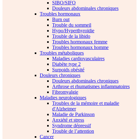
SIBO/SIFO
Douleurs abdominales chroniques
Troubles hormonaux
Burn out
Trouble du sommeil
Hypo/Hyperthyroïdie
Trouble de la libido
Troubles hormonaux femme
Troubles hormonaux homme
Troubles métaboliques
Maladies cardiovasculaires
Diabète type 2
Surpoids obésité
Douleurs chroniques
Douleurs abdominales chroniques
Arthrose et rhumatismes inflammatoires
Fibromyalgie
Maladies neurologiques
Troubles de la mémoire et maladie
d'Alzheimer
Maladie de Parkinson
Anxiété et stress
Syndrome dépressif
Trouble de l’attention
Cancer