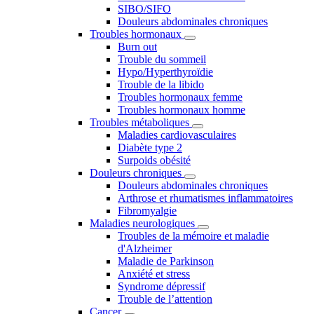
SIBO/SIFO
Douleurs abdominales chroniques
Troubles hormonaux
Burn out
Trouble du sommeil
Hypo/Hyperthyroïdie
Trouble de la libido
Troubles hormonaux femme
Troubles hormonaux homme
Troubles métaboliques
Maladies cardiovasculaires
Diabète type 2
Surpoids obésité
Douleurs chroniques
Douleurs abdominales chroniques
Arthrose et rhumatismes inflammatoires
Fibromyalgie
Maladies neurologiques
Troubles de la mémoire et maladie
d'Alzheimer
Maladie de Parkinson
Anxiété et stress
Syndrome dépressif
Trouble de l’attention
Cancer