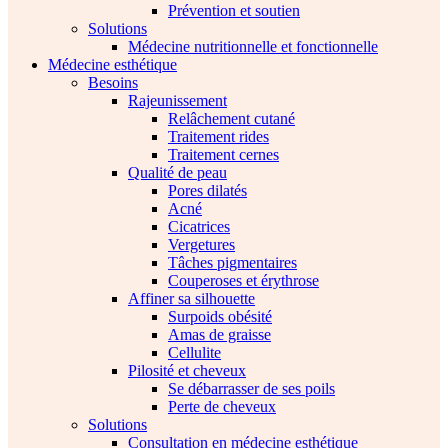
Prévention et soutien
Solutions
Médecine nutritionnelle et fonctionnelle
Médecine esthétique
Besoins
Rajeunissement
Relâchement cutané
Traitement rides
Traitement cernes
Qualité de peau
Pores dilatés
Acné
Cicatrices
Vergetures
Tâches pigmentaires
Couperoses et érythrose
Affiner sa silhouette
Surpoids obésité
Amas de graisse
Cellulite
Pilosité et cheveux
Se débarrasser de ses poils
Perte de cheveux
Solutions
Consultation en médecine esthétique