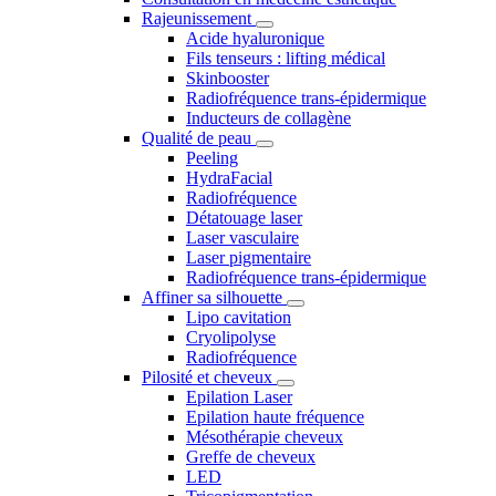
Rajeunissement
Acide hyaluronique
Fils tenseurs : lifting médical
Skinbooster
Radiofréquence trans-épidermique
Inducteurs de collagène
Qualité de peau
Peeling
HydraFacial
Radiofréquence
Détatouage laser
Laser vasculaire
Laser pigmentaire
Radiofréquence trans-épidermique
Affiner sa silhouette
Lipo cavitation
Cryolipolyse
Radiofréquence
Pilosité et cheveux
Epilation Laser
Epilation haute fréquence
Mésothérapie cheveux
Greffe de cheveux
LED