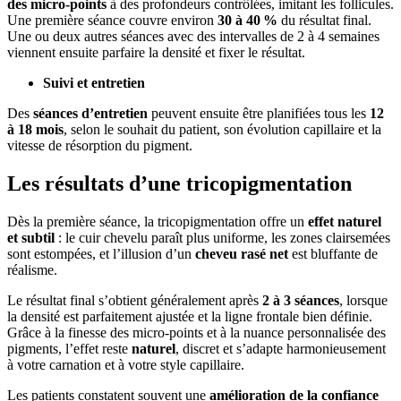
des micro-points
à des profondeurs contrôlées, imitant les follicules.
Une première séance couvre environ
30 à 40 %
du résultat final.
Une ou deux autres séances avec des intervalles de 2 à 4 semaines
viennent ensuite parfaire la densité et fixer le résultat.
Suivi et entretien
Des
séances d’entretien
peuvent ensuite être planifiées tous les
12
à 18 mois
, selon le souhait du patient, son évolution capillaire et la
vitesse de résorption du pigment.
Les résultats d’une tricopigmentation
Dès la première séance, la tricopigmentation offre un
effet naturel
et subtil
: le cuir chevelu paraît plus uniforme, les zones clairsemées
sont estompées, et l’illusion d’un
cheveu rasé net
est bluffante de
réalisme.
Le résultat final s’obtient généralement après
2 à 3 séances
, lorsque
la densité est parfaitement ajustée et la ligne frontale bien définie.
Grâce à la finesse des micro-points et à la nuance personnalisée des
pigments, l’effet reste
naturel
, discret et s’adapte harmonieusement
à votre carnation et à votre style capillaire.
Les patients constatent souvent une
amélioration de la confiance