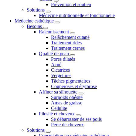
Prévention et soutien
Solutions
Médecine nutritionnelle et fonctionnelle
Médecine esthétique
Besoins
Rajeunissement
Relâchement cutané
Traitement rides
Traitement cernes
Qualité de peau
Pores dilatés
Acné
Cicatrices
Vergetures
Tâches pigmentaires
Couperoses et érythrose
Affiner sa silhouette
Surpoids obésité
Amas de graisse
Cellulite
Pilosité et cheveux
Se débarrasser de ses poils
Perte de cheveux
Solutions
Consultation en médecine esthétique