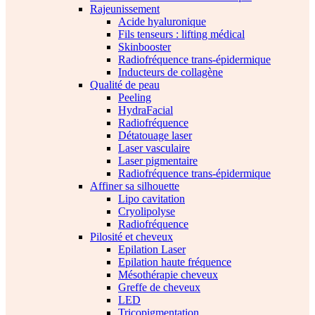
Rajeunissement
Acide hyaluronique
Fils tenseurs : lifting médical
Skinbooster
Radiofréquence trans-épidermique
Inducteurs de collagène
Qualité de peau
Peeling
HydraFacial
Radiofréquence
Détatouage laser
Laser vasculaire
Laser pigmentaire
Radiofréquence trans-épidermique
Affiner sa silhouette
Lipo cavitation
Cryolipolyse
Radiofréquence
Pilosité et cheveux
Epilation Laser
Epilation haute fréquence
Mésothérapie cheveux
Greffe de cheveux
LED
Tricopigmentation