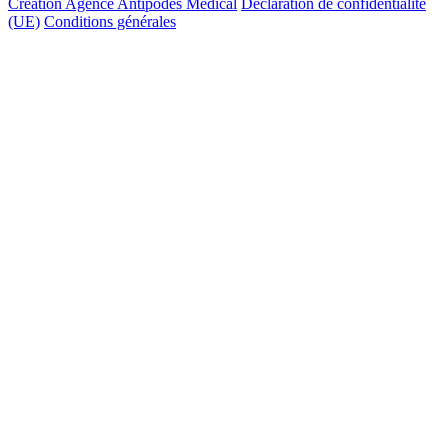
Création Agence Antipodes Médical
Déclaration de confidentialité
(UE)
Conditions générales