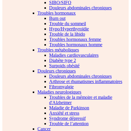
SIBO/SIFO
Douleurs abdominales chroniques
Troubles hormonaux
Burn out
Trouble du sommeil
Hypo/Hyperthyroïdie
Trouble de la libido
Troubles hormonaux femme
Troubles hormonaux homme
Troubles métaboliques
Maladies cardiovasculaires
Diabète type 2
Surpoids obésité
Douleurs chroniques
Douleurs abdominales chroniques
Arthrose et rhumatismes inflammatoires
Fibromyalgie
Maladies neurologiques
Troubles de la mémoire et maladie
d'Alzheimer
Maladie de Parkinson
Anxiété et stress
Syndrome dépressif
Trouble de l’attention
Cancer