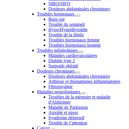
SIBO/SIFO
Douleurs abdominales chroniques
Troubles hormonaux
Burn out
Trouble du sommeil
Hypo/Hyperthyroïdie
Trouble de la libido
Troubles hormonaux femme
Troubles hormonaux homme
Troubles métaboliques
Maladies cardiovasculaires
Diabète type 2
Surpoids obésité
Douleurs chroniques
Douleurs abdominales chroniques
Arthrose et rhumatismes inflammatoires
Fibromyalgie
Maladies neurologiques
Troubles de la mémoire et maladie
d'Alzheimer
Maladie de Parkinson
Anxiété et stress
Syndrome dépressif
Trouble de l’attention
Cancer