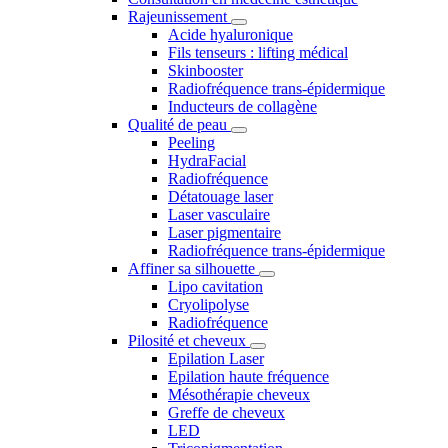
Rajeunissement
Acide hyaluronique
Fils tenseurs : lifting médical
Skinbooster
Radiofréquence trans-épidermique
Inducteurs de collagène
Qualité de peau
Peeling
HydraFacial
Radiofréquence
Détatouage laser
Laser vasculaire
Laser pigmentaire
Radiofréquence trans-épidermique
Affiner sa silhouette
Lipo cavitation
Cryolipolyse
Radiofréquence
Pilosité et cheveux
Epilation Laser
Epilation haute fréquence
Mésothérapie cheveux
Greffe de cheveux
LED