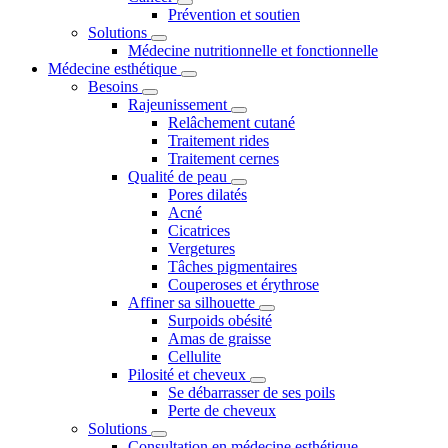
Prévention et soutien
Solutions
Médecine nutritionnelle et fonctionnelle
Médecine esthétique
Besoins
Rajeunissement
Relâchement cutané
Traitement rides
Traitement cernes
Qualité de peau
Pores dilatés
Acné
Cicatrices
Vergetures
Tâches pigmentaires
Couperoses et érythrose
Affiner sa silhouette
Surpoids obésité
Amas de graisse
Cellulite
Pilosité et cheveux
Se débarrasser de ses poils
Perte de cheveux
Solutions
Consultation en médecine esthétique