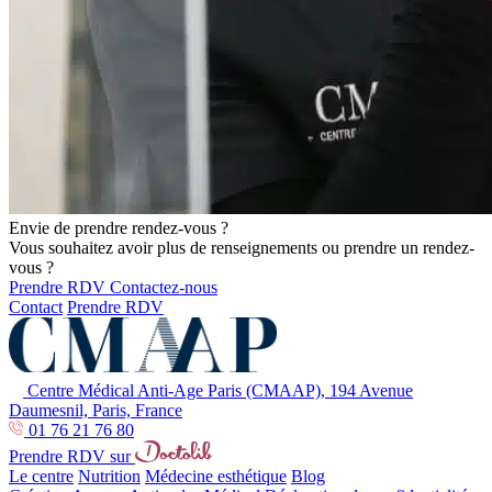
Envie de prendre rendez-vous ?
Vous souhaitez avoir plus de renseignements ou prendre un rendez-
vous ?
Prendre RDV
Contactez-nous
Contact
Prendre RDV
Centre Médical Anti-Age Paris (CMAAP), 194 Avenue
Daumesnil, Paris, France
01 76 21 76 80
Prendre RDV sur
Le centre
Nutrition
Médecine esthétique
Blog