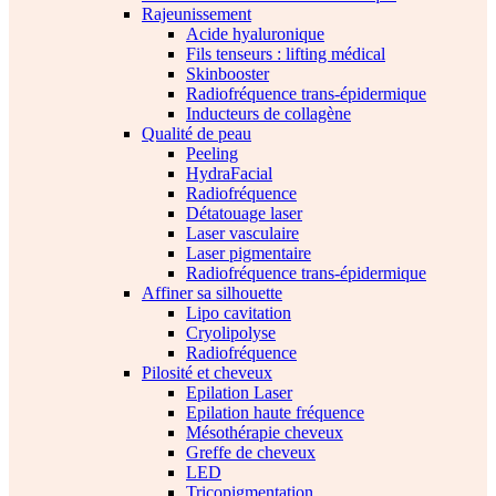
Rajeunissement
Acide hyaluronique
Fils tenseurs : lifting médical
Skinbooster
Radiofréquence trans-épidermique
Inducteurs de collagène
Qualité de peau
Peeling
HydraFacial
Radiofréquence
Détatouage laser
Laser vasculaire
Laser pigmentaire
Radiofréquence trans-épidermique
Affiner sa silhouette
Lipo cavitation
Cryolipolyse
Radiofréquence
Pilosité et cheveux
Epilation Laser
Epilation haute fréquence
Mésothérapie cheveux
Greffe de cheveux
LED
Tricopigmentation