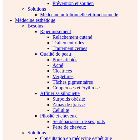
Prévention et soutien
Solutions
Médecine nutritionnelle et fonctionnelle
Médecine esthétique
Besoins
Rajeunissement
Relâchement cutané
Traitement rides
Traitement cernes
Qualité de peau
Pores dilatés
Acné
Cicatrices
Vergetures
Tâches pigmentaires
Couperoses et érythrose
Affiner sa silhouette
Surpoids obésité
Amas de graisse
Cellulite
Pilosité et cheveux
Se débarrasser de ses poils
Perte de cheveux
Solutions
Consultation en médecine esthétique