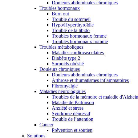
Douleurs abdominales chroniques
Troubles hormonaux
Burn out
Trouble du sommeil
Hypo/Hyperthyroïdie
Trouble de la libido
Troubles hormonaux femme
Troubles hormonaux homme
Troubles métaboliques
Maladies cardiovasculaires
Diabète type 2
Surpoids obésité
Douleurs chroniques
Douleurs abdominales chroniques
Arthrose et rhumatismes inflammatoires
Fibromyalgie
Maladies neurologiques
Troubles de la mémoire et maladie d'Alzhei
Maladie de Parkinson
Anxiété et stress
Syndrome dépressif
Trouble de l’attention
Cancer
Prévention et soutien
Solutions