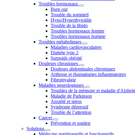
Troubles hormonaux
Burn out
Trouble du sommeil
Hypo/Hyperthyroïdie
Trouble de la libido
Troubles hormonaux femme
Troubles hormonaux homme
Troubles métaboliques
Maladies cardiovasculaires
Diabète type 2
Surpoids obésité
Douleurs chroniques
Douleurs abdominales chroniques
Arthrose et rhumatismes inflammatoires
Fibromyalgie
Maladies neurologiques
Troubles de la mémoire et maladie d'Alzhei
Maladie de Parkinson
Anxiété et stress
Syndrome dépressif
Trouble de l’attention
Cancer
Prévention et soutien
Solutions
Médecine nutritionnelle et fonctionnelle