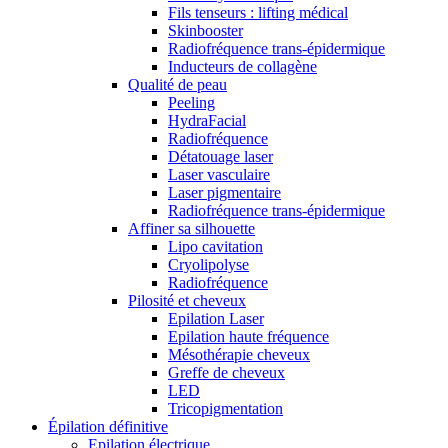
Fils tenseurs : lifting médical
Skinbooster
Radiofréquence trans-épidermique
Inducteurs de collagène
Qualité de peau
Peeling
HydraFacial
Radiofréquence
Détatouage laser
Laser vasculaire
Laser pigmentaire
Radiofréquence trans-épidermique
Affiner sa silhouette
Lipo cavitation
Cryolipolyse
Radiofréquence
Pilosité et cheveux
Epilation Laser
Epilation haute fréquence
Mésothérapie cheveux
Greffe de cheveux
LED
Tricopigmentation
Épilation définitive
Epilation électrique