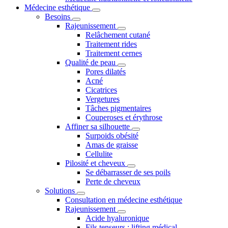
Médecine esthétique
Besoins
Rajeunissement
Relâchement cutané
Traitement rides
Traitement cernes
Qualité de peau
Pores dilatés
Acné
Cicatrices
Vergetures
Tâches pigmentaires
Couperoses et érythrose
Affiner sa silhouette
Surpoids obésité
Amas de graisse
Cellulite
Pilosité et cheveux
Se débarrasser de ses poils
Perte de cheveux
Solutions
Consultation en médecine esthétique
Rajeunissement
Acide hyaluronique
Fils tenseurs : lifting médical