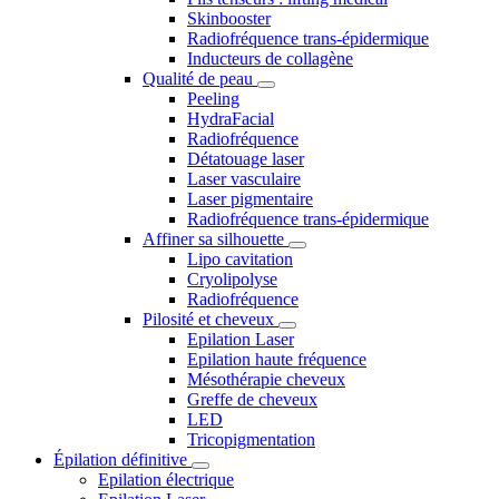
Skinbooster
Radiofréquence trans-épidermique
Inducteurs de collagène
Qualité de peau
Peeling
HydraFacial
Radiofréquence
Détatouage laser
Laser vasculaire
Laser pigmentaire
Radiofréquence trans-épidermique
Affiner sa silhouette
Lipo cavitation
Cryolipolyse
Radiofréquence
Pilosité et cheveux
Epilation Laser
Epilation haute fréquence
Mésothérapie cheveux
Greffe de cheveux
LED
Tricopigmentation
Épilation définitive
Epilation électrique