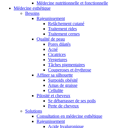
Médecine nutritionnelle et fonctionnelle
Médecine esthétique
Besoins
Rajeunissement
Relâchement cutané
Traitement rides
Traitement cernes
Qualité de peau
Pores dilatés
Acné
Cicatrices
Vergetures
Tâches pigmentaires
Couperoses et érythrose
Affiner sa silhouette
Surpoids obésité
Amas de graisse
Cellulite
Pilosité et cheveux
Se débarrasser de ses poils
Perte de cheveux
Solutions
Consultation en médecine esthétique
Rajeunissement
Acide hyaluronique