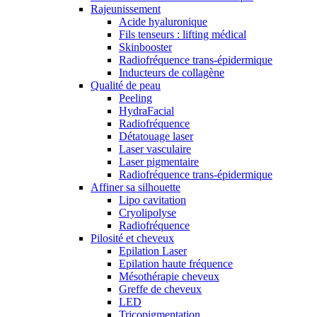
Rajeunissement
Acide hyaluronique
Fils tenseurs : lifting médical
Skinbooster
Radiofréquence trans-épidermique
Inducteurs de collagène
Qualité de peau
Peeling
HydraFacial
Radiofréquence
Détatouage laser
Laser vasculaire
Laser pigmentaire
Radiofréquence trans-épidermique
Affiner sa silhouette
Lipo cavitation
Cryolipolyse
Radiofréquence
Pilosité et cheveux
Epilation Laser
Epilation haute fréquence
Mésothérapie cheveux
Greffe de cheveux
LED
Tricopigmentation