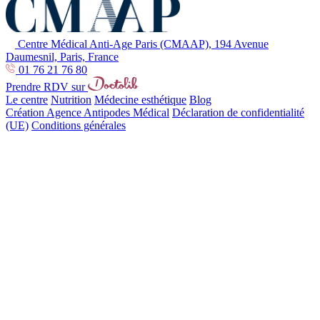
Centre Médical Anti-Age Paris (CMAAP), 194 Avenue
Daumesnil, Paris, France
01 76 21 76 80
Prendre RDV sur
Le centre
Nutrition
Médecine esthétique
Blog
Création Agence Antipodes Médical
Déclaration de confidentialité
(UE)
Conditions générales