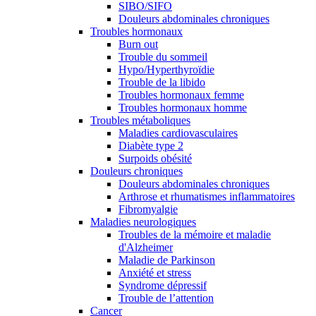
SIBO/SIFO
Douleurs abdominales chroniques
Troubles hormonaux
Burn out
Trouble du sommeil
Hypo/Hyperthyroïdie
Trouble de la libido
Troubles hormonaux femme
Troubles hormonaux homme
Troubles métaboliques
Maladies cardiovasculaires
Diabète type 2
Surpoids obésité
Douleurs chroniques
Douleurs abdominales chroniques
Arthrose et rhumatismes inflammatoires
Fibromyalgie
Maladies neurologiques
Troubles de la mémoire et maladie
d'Alzheimer
Maladie de Parkinson
Anxiété et stress
Syndrome dépressif
Trouble de l’attention
Cancer