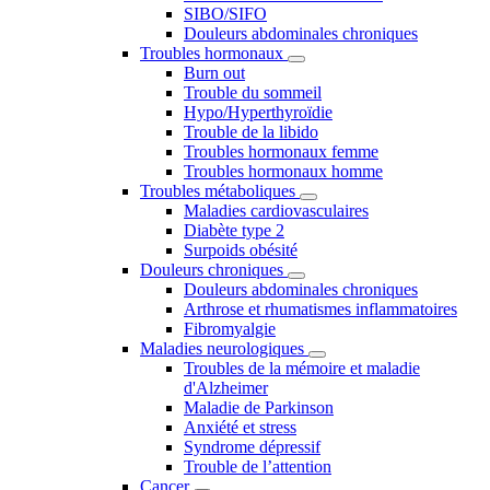
SIBO/SIFO
Douleurs abdominales chroniques
Troubles hormonaux
Burn out
Trouble du sommeil
Hypo/Hyperthyroïdie
Trouble de la libido
Troubles hormonaux femme
Troubles hormonaux homme
Troubles métaboliques
Maladies cardiovasculaires
Diabète type 2
Surpoids obésité
Douleurs chroniques
Douleurs abdominales chroniques
Arthrose et rhumatismes inflammatoires
Fibromyalgie
Maladies neurologiques
Troubles de la mémoire et maladie
d'Alzheimer
Maladie de Parkinson
Anxiété et stress
Syndrome dépressif
Trouble de l’attention
Cancer