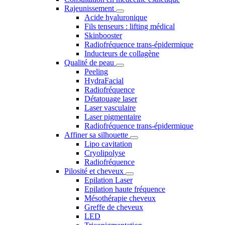
Rajeunissement
Acide hyaluronique
Fils tenseurs : lifting médical
Skinbooster
Radiofréquence trans-épidermique
Inducteurs de collagène
Qualité de peau
Peeling
HydraFacial
Radiofréquence
Détatouage laser
Laser vasculaire
Laser pigmentaire
Radiofréquence trans-épidermique
Affiner sa silhouette
Lipo cavitation
Cryolipolyse
Radiofréquence
Pilosité et cheveux
Epilation Laser
Epilation haute fréquence
Mésothérapie cheveux
Greffe de cheveux
LED