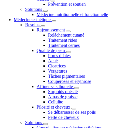
Prévention et soutien
Solutions
Médecine nutritionnelle et fonctionnelle
Médecine esthétique
Besoins
Rajeunissement
Relâchement cutané
Traitement rides
Traitement cernes
Qualité de peau
Pores dilatés
Acné
Cicatrices
Vergetures
Tâches pigmentaires
Couperoses et érythrose
Affiner sa silhouette
Surpoids obésité
Amas de graisse
Cellulite
Pilosité et cheveux
Se débarrasser de ses poils
Perte de cheveux
Solutions
Consultation en médecine esthétique