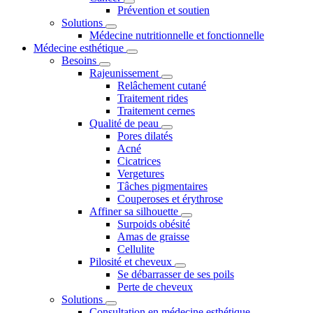
Prévention et soutien
Solutions
Médecine nutritionnelle et fonctionnelle
Médecine esthétique
Besoins
Rajeunissement
Relâchement cutané
Traitement rides
Traitement cernes
Qualité de peau
Pores dilatés
Acné
Cicatrices
Vergetures
Tâches pigmentaires
Couperoses et érythrose
Affiner sa silhouette
Surpoids obésité
Amas de graisse
Cellulite
Pilosité et cheveux
Se débarrasser de ses poils
Perte de cheveux
Solutions
Consultation en médecine esthétique