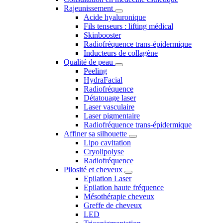
Rajeunissement
Acide hyaluronique
Fils tenseurs : lifting médical
Skinbooster
Radiofréquence trans-épidermique
Inducteurs de collagène
Qualité de peau
Peeling
HydraFacial
Radiofréquence
Détatouage laser
Laser vasculaire
Laser pigmentaire
Radiofréquence trans-épidermique
Affiner sa silhouette
Lipo cavitation
Cryolipolyse
Radiofréquence
Pilosité et cheveux
Epilation Laser
Epilation haute fréquence
Mésothérapie cheveux
Greffe de cheveux
LED