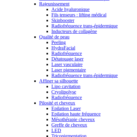
Rajeunissement
Acide hyaluronique
Fils tenseurs : lifting médical
Skinbooster
Radiofréquence trans-épidermique
Inducteurs de collagène
Qualité de peau
Peeling
HydraFacial
Radiofréquence
Détatouage laser
Laser vasculaire
Laser pigmentaire
Radiofréquence trans-épidermique
Affiner sa silhouette
Lipo cavitation
Cryolipolyse
Radiofréquence
Pilosité et cheveux
Epilation Laser
Epilation haute fréquence
Mésothérapie cheveux
Greffe de cheveux
LED
Tricopigmentation