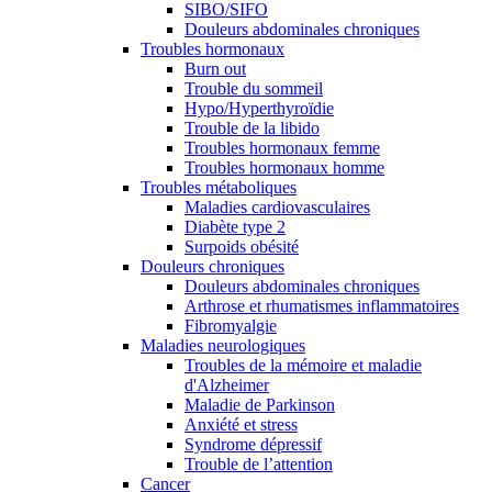
SIBO/SIFO
Douleurs abdominales chroniques
Troubles hormonaux
Burn out
Trouble du sommeil
Hypo/Hyperthyroïdie
Trouble de la libido
Troubles hormonaux femme
Troubles hormonaux homme
Troubles métaboliques
Maladies cardiovasculaires
Diabète type 2
Surpoids obésité
Douleurs chroniques
Douleurs abdominales chroniques
Arthrose et rhumatismes inflammatoires
Fibromyalgie
Maladies neurologiques
Troubles de la mémoire et maladie
d'Alzheimer
Maladie de Parkinson
Anxiété et stress
Syndrome dépressif
Trouble de l’attention
Cancer