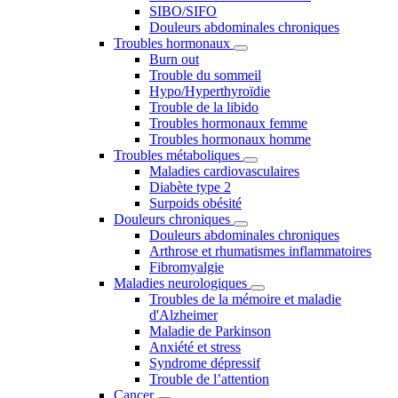
SIBO/SIFO
Douleurs abdominales chroniques
Troubles hormonaux
Burn out
Trouble du sommeil
Hypo/Hyperthyroïdie
Trouble de la libido
Troubles hormonaux femme
Troubles hormonaux homme
Troubles métaboliques
Maladies cardiovasculaires
Diabète type 2
Surpoids obésité
Douleurs chroniques
Douleurs abdominales chroniques
Arthrose et rhumatismes inflammatoires
Fibromyalgie
Maladies neurologiques
Troubles de la mémoire et maladie
d'Alzheimer
Maladie de Parkinson
Anxiété et stress
Syndrome dépressif
Trouble de l’attention
Cancer