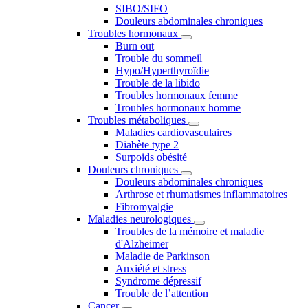
SIBO/SIFO
Douleurs abdominales chroniques
Troubles hormonaux
Burn out
Trouble du sommeil
Hypo/Hyperthyroïdie
Trouble de la libido
Troubles hormonaux femme
Troubles hormonaux homme
Troubles métaboliques
Maladies cardiovasculaires
Diabète type 2
Surpoids obésité
Douleurs chroniques
Douleurs abdominales chroniques
Arthrose et rhumatismes inflammatoires
Fibromyalgie
Maladies neurologiques
Troubles de la mémoire et maladie
d'Alzheimer
Maladie de Parkinson
Anxiété et stress
Syndrome dépressif
Trouble de l’attention
Cancer