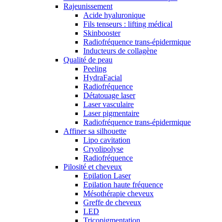
Rajeunissement
Acide hyaluronique
Fils tenseurs : lifting médical
Skinbooster
Radiofréquence trans-épidermique
Inducteurs de collagène
Qualité de peau
Peeling
HydraFacial
Radiofréquence
Détatouage laser
Laser vasculaire
Laser pigmentaire
Radiofréquence trans-épidermique
Affiner sa silhouette
Lipo cavitation
Cryolipolyse
Radiofréquence
Pilosité et cheveux
Epilation Laser
Epilation haute fréquence
Mésothérapie cheveux
Greffe de cheveux
LED
Tricopigmentation