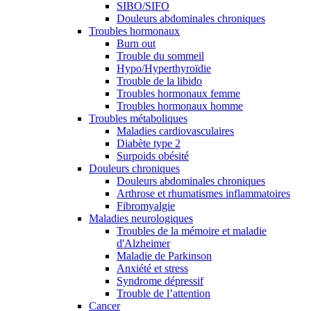
SIBO/SIFO
Douleurs abdominales chroniques
Troubles hormonaux
Burn out
Trouble du sommeil
Hypo/Hyperthyroïdie
Trouble de la libido
Troubles hormonaux femme
Troubles hormonaux homme
Troubles métaboliques
Maladies cardiovasculaires
Diabète type 2
Surpoids obésité
Douleurs chroniques
Douleurs abdominales chroniques
Arthrose et rhumatismes inflammatoires
Fibromyalgie
Maladies neurologiques
Troubles de la mémoire et maladie
d'Alzheimer
Maladie de Parkinson
Anxiété et stress
Syndrome dépressif
Trouble de l’attention
Cancer