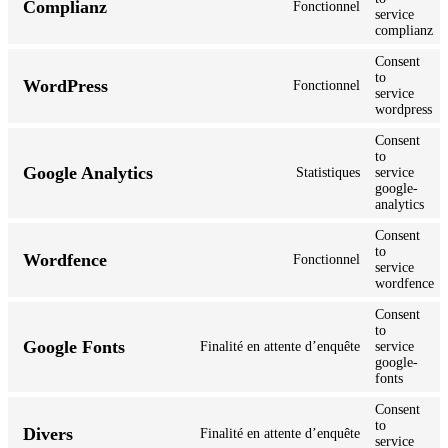
Complianz
Fonctionnel
service
complianz
Consent
to
WordPress
Fonctionnel
service
wordpress
Consent
to
Google Analytics
Statistiques
service
google-
analytics
Consent
to
Wordfence
Fonctionnel
service
wordfence
Consent
to
Google Fonts
Finalité en attente d’enquête
service
google-
fonts
Consent
to
Divers
Finalité en attente d’enquête
service