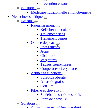
Prévention et soutien
Solutions
Médecine nutritionnelle et fonctionnelle
Médecine esthétique
Besoins
Rajeunissement
Relâchement cutané
Traitement rides
Traitement cernes
Qualité de peau
Pores dilatés
Acné
Cicatrices
Vergetures
Tâches pigmentaires
Couperoses et érythrose
Affiner sa silhouette
Surpoids obésité
Amas de graisse
Cellulite
Pilosité et cheveux
Se débarrasser de ses poils
Perte de cheveux
Solutions
Consultation en médecine esthétique