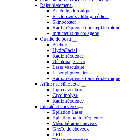
Rajeunissement
Acide hyaluronique
Fils tenseurs : lifting médical
Skinbooster
Radiofréquence trans-épidermique
Inducteurs de collagène
Qualité de peau
Peeling
HydraFacial
Radiofréquence
Détatouage laser
Laser vasculaire
Laser pigmentaire
Radiofréquence trans-épidermique
Affiner sa silhouette
Lipo cavitation
Cryolipolyse
Radiofréquence
Pilosité et cheveux
Epilation Laser
Epilation haute fréquence
Mésothérapie cheveux
Greffe de cheveux
LED